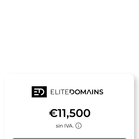
El dominio
veranstaltun
está a la venta
€11,500
info_outline
sin IVA.