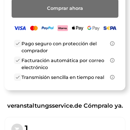
Comprar ahora
check
Pago seguro con protección del
info_outline
comprador
check
Facturación automática por correo
info_outline
electrónico
check
Transmisión sencilla en tiempo real
info_outline
veranstaltungsservice.de Cómpralo ya.
1.
shopping_cart